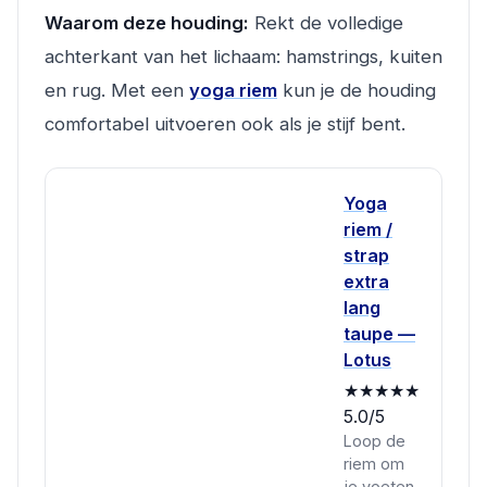
Waarom deze houding:
Rekt de volledige
achterkant van het lichaam: hamstrings, kuiten
en rug. Met een
yoga riem
kun je de houding
comfortabel uitvoeren ook als je stijf bent.
Yoga
riem /
strap
extra
lang
taupe —
Lotus
★★★★★
5.0/5
Loop de
riem om
je voeten