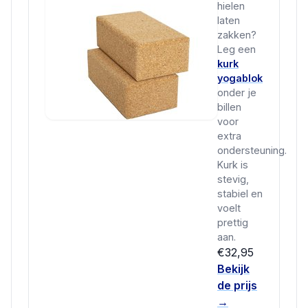
hielen
laten
zakken?
Leg een
kurk
yogablok
onder je
billen
voor
extra
ondersteuning.
Kurk is
stevig,
stabiel en
voelt
prettig
aan.
€32,95
Bekijk
de prijs
→