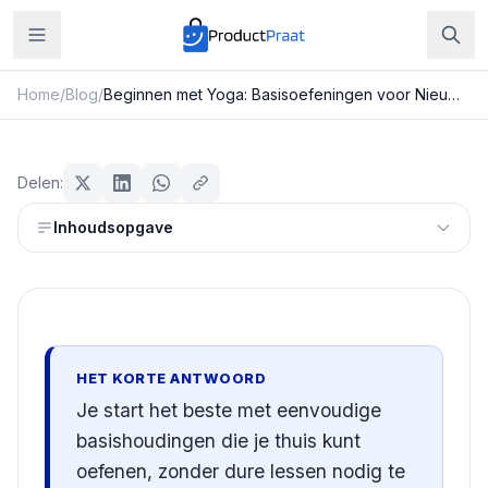
Home
/
Blog
/
Beginnen met Yoga: Basisoefeningen voor Nieuwkomers
Sport & Fitness
Beginnen met Yoga:
Delen:
Basisoefeningen voor
Inhoudsopgave
Nieuwkomers
Redactie ProductPraat
Bijgewerkt: 29 juli 2026
15
min leestijd
HET KORTE ANTWOORD
Je start het beste met eenvoudige
basishoudingen die je thuis kunt
oefenen, zonder dure lessen nodig te