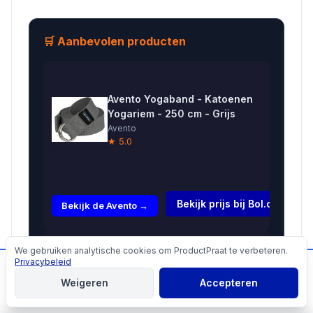
🛒 Aanbevolen producten
Avento Yogaband - Katoenen
Yogariem - 250 cm - Grijs
Avento
★ 5.0
€7,99
Bekijk prijs bij Bol.com →
Bekijk de Avento →
Yoga riem
We gebruiken analytische cookies om ProductPraat te verbeteren.
Cookies
D-ring
Privacybeleid
📬
Mis geen producttips!
€8,25
blauw
Weigeren
Accepteren
katoen --
Aanmelden
Bekijk de Yoga →
183x4 cm