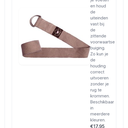
en houd
de
uiteinden
vast bij
de
zittende
voorwaartse
buiging.
Zo kun je
de
houding
correct
uitvoeren
zonder je
rug te
krommen.
Beschikbaar
in
meerdere
kleuren.
€17,95