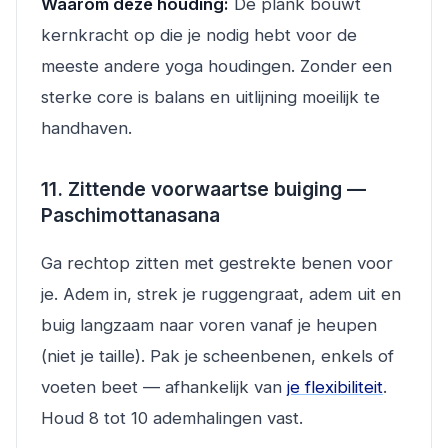
Waarom deze houding:
De plank bouwt
kernkracht op die je nodig hebt voor de
meeste andere yoga houdingen. Zonder een
sterke core is balans en uitlijning moeilijk te
handhaven.
11. Zittende voorwaartse buiging —
Paschimottanasana
Ga rechtop zitten met gestrekte benen voor
je. Adem in, strek je ruggengraat, adem uit en
buig langzaam naar voren vanaf je heupen
(niet je taille). Pak je scheenbenen, enkels of
voeten beet — afhankelijk van
je flexibiliteit
.
Houd 8 tot 10 ademhalingen vast.