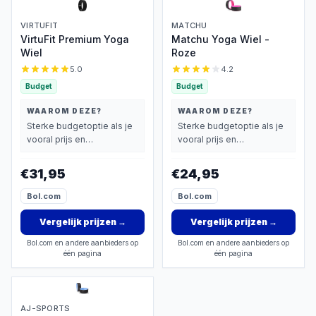
VIRTUFIT
MATCHU
VirtuFit Premium Yoga
Matchu Yoga Wiel -
Wiel
Roze
5.0
4.2
Budget
Budget
WAAROM DEZE?
WAAROM DEZE?
Sterke budgetoptie als je
Sterke budgetoptie als je
vooral prijs en
vooral prijs en
basisprestaties belangrijk
basisprestaties belangrijk
vindt.
vindt.
€31,95
€24,95
Bol.com
Bol.com
Vergelijk prijzen
→
Vergelijk prijzen
→
Bol.com en andere aanbieders op
Bol.com en andere aanbieders op
één pagina
één pagina
AJ-SPORTS