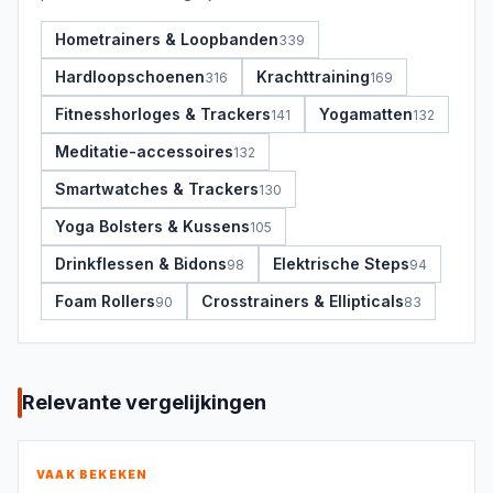
Hometrainers & Loopbanden
339
Hardloopschoenen
Krachttraining
316
169
Fitnesshorloges & Trackers
Yogamatten
141
132
Meditatie-accessoires
132
Smartwatches & Trackers
130
Yoga Bolsters & Kussens
105
Drinkflessen & Bidons
Elektrische Steps
98
94
Foam Rollers
Crosstrainers & Ellipticals
90
83
Relevante vergelijkingen
VAAK BEKEKEN