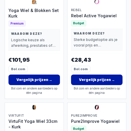
Yoga Wiel & Blokken Set
REBEL
Rebel Active Yogawiel
Kurk
Budget
Premium
WAAROM DEZE?
WAAROM DEZE?
Sterke budgetoptie als je
Logische keuze als
vooral prijs en
afwerking, prestaties of
basisprestaties belangrijk
extra functies zwaarder
vindt.
wegen dan prijs.
€101,95
€28,43
Bol.com
Bol.com
Vergelijk prijzen
→
Vergelijk prijzen
→
Bol.com en andere aanbieders op
Bol.com en andere aanbieders op
één pagina
één pagina
VIRTUFIT
PURE2IMPROVE
VirtuFit Yoga Wiel 33cm
Pure2Improve Yogawiel
- Kurk
Budget