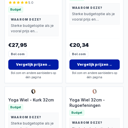
5.0
WAAROM DEZE?
Budget
Sterke budgetoptie als je
vooral prijs en
WAAROM DEZE?
basisprestaties belangrijk
Sterke budgetoptie als je
vindt.
vooral prijs en
basisprestaties belangrijk
vindt.
€27,95
€20,34
Bol.com
Bol.com
Vergelijk prijzen
→
Vergelijk prijzen
→
Bol.com en andere aanbieders op
Bol.com en andere aanbieders op
één pagina
één pagina
Yoga Wiel - Kurk 32cm
Yoga Wiel 32cm -
Rugoefeningen
Budget
Budget
WAAROM DEZE?
WAAROM DEZE?
Sterke budgetoptie als je