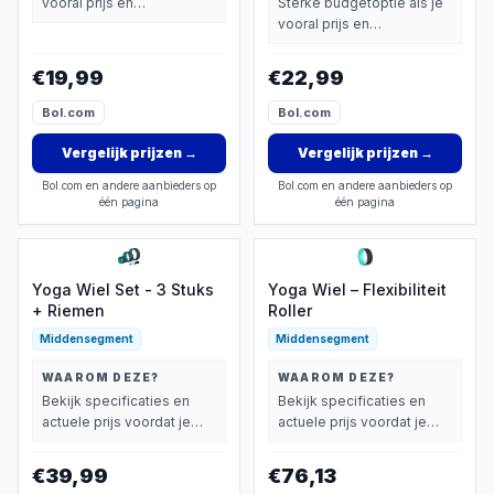
vooral prijs en
Sterke budgetoptie als je
basisprestaties belangrijk
vooral prijs en
vindt.
basisprestaties belangrijk
vindt.
€19,99
€22,99
Bol.com
Bol.com
Vergelijk prijzen
→
Vergelijk prijzen
→
Bol.com en andere aanbieders op
Bol.com en andere aanbieders op
één pagina
één pagina
Yoga Wiel Set - 3 Stuks
Yoga Wiel – Flexibiliteit
+ Riemen
Roller
Middensegment
Middensegment
WAAROM DEZE?
WAAROM DEZE?
Bekijk specificaties en
Bekijk specificaties en
actuele prijs voordat je
actuele prijs voordat je
beslist.
beslist.
€39,99
€76,13