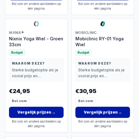
Bol.com en andere aanbieders op
Bol.com en andere aanbieders op
één pagina
één pagina
NIXNIX®
MOBICLINIC
Nixnix Yoga Wiel - Groen
Mobiclinic RY-01 Yoga
33cm
Wiel
Budget
Budget
WAAROM DEZE?
WAAROM DEZE?
Sterke budgetoptie als je
Sterke budgetoptie als je
vooral prijs en
vooral prijs en
basisprestaties belangrijk
basisprestaties belangrijk
vindt.
vindt.
€24,95
€30,95
Bol.com
Bol.com
Vergelijk prijzen
→
Vergelijk prijzen
→
Bol.com en andere aanbieders op
Bol.com en andere aanbieders op
één pagina
één pagina