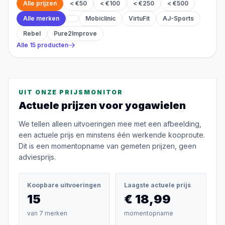
Alle prijzen
< €50
< €100
< €250
< €500
Alle merken
Mobiclinic
VirtuFit
AJ-Sports
Rebel
Pure2Improve
Alle
15
producten
UIT ONZE PRIJSMONITOR
Actuele prijzen voor
yogawielen
We tellen alleen uitvoeringen mee met een afbeelding,
een actuele prijs en minstens één werkende kooproute.
Dit is een momentopname van gemeten prijzen, geen
adviesprijs.
Koopbare uitvoeringen
Laagste actuele prijs
15
€ 18,99
van
7
merken
momentopname