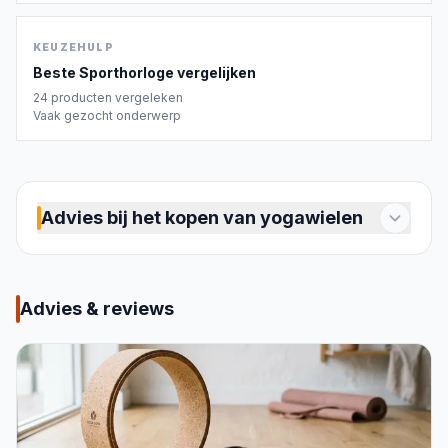
KEUZEHULP
Beste
Sporthorloge
vergelijken
24
producten vergeleken
Vaak gezocht onderwerp
Advies bij het kopen van yogawielen
Een yogawiel is een rond hulpmiddel dat je
ruggengraat ondersteunt bij diepe
rugstrekkingen, backbends en het openen van
Advies & reviews
de borstkas. Het ronde frame rolt mee met de
welving van je rug, waardoor je lichaam
geleidelijk verder in een houding komt dan op
eigen kracht mogelijk is. Anders dan een
yogablok geeft het wiel ruimte aan de
wervelkolom om mee te buigen langs de ronde