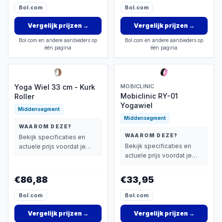
Bol.com
Bol.com
Vergelijk prijzen
→
Vergelijk prijzen
→
Bol.com en andere aanbieders op
Bol.com en andere aanbieders op
één pagina
één pagina
Yoga Wiel 33 cm - Kurk
MOBICLINIC
Mobiclinic RY-01
Roller
Yogawiel
Middensegment
Middensegment
WAAROM DEZE?
WAAROM DEZE?
Bekijk specificaties en
Bekijk specificaties en
actuele prijs voordat je
actuele prijs voordat je
beslist.
beslist.
€86,88
€33,95
Bol.com
Bol.com
Vergelijk prijzen
→
Vergelijk prijzen
→