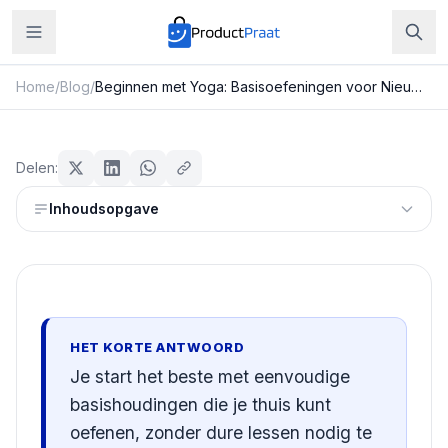
Home
/
Blog
/
Beginnen met Yoga: Basisoefeningen voor Nieuwkomers
Sport & Fitness
Beginnen met Yoga:
Delen:
Basisoefeningen voor
Inhoudsopgave
Nieuwkomers
Redactie ProductPraat
Bijgewerkt: 29 juli 2026
15
min leestijd
HET KORTE ANTWOORD
Je start het beste met eenvoudige
basishoudingen die je thuis kunt
oefenen, zonder dure lessen nodig te