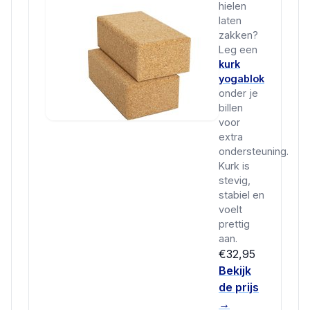
hielen
laten
zakken?
Leg een
kurk
yogablok
onder je
billen
voor
extra
ondersteuning.
Kurk is
stevig,
stabiel en
voelt
prettig
aan.
€32,95
Bekijk
de prijs
→