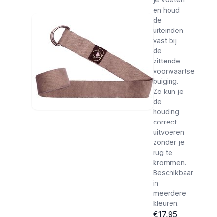
en houd
de
uiteinden
vast bij
de
zittende
voorwaartse
buiging.
Zo kun je
de
houding
correct
uitvoeren
zonder je
rug te
krommen.
Beschikbaar
in
meerdere
kleuren.
€17,95