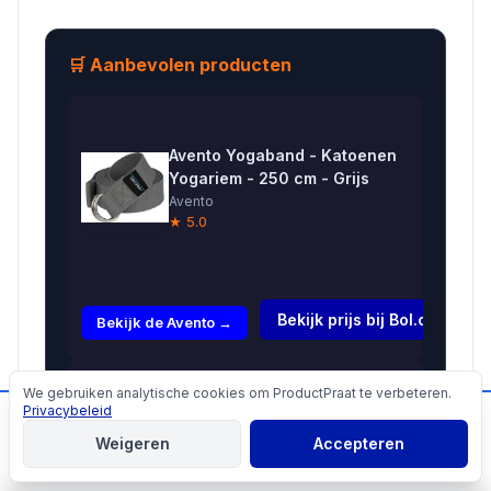
🛒 Aanbevolen producten
Avento Yogaband - Katoenen
Yogariem - 250 cm - Grijs
Avento
★ 5.0
€7,99
Bekijk prijs bij Bol.com →
Bekijk de Avento →
Yoga riem
We gebruiken analytische cookies om ProductPraat te verbeteren.
Cookies
D-ring
Privacybeleid
📬
Mis geen producttips!
€8,25
blauw
Weigeren
Accepteren
katoen --
Aanmelden
Bekijk de Yoga →
183x4 cm