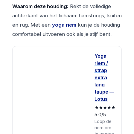
Waarom deze houding:
Rekt de volledige
achterkant van het lichaam: hamstrings, kuiten
en rug. Met een
yoga riem
kun je de houding
comfortabel uitvoeren ook als je stijf bent.
Yoga
riem /
strap
extra
lang
taupe —
Lotus
★★★★★
5.0/5
Loop de
riem om
je voeten