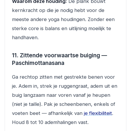
Waarom deze houding:
De plank bouwt
kernkracht op die je nodig hebt voor de
meeste andere yoga houdingen. Zonder een
sterke core is balans en uitlijning moeilijk te
handhaven.
11. Zittende voorwaartse buiging —
Paschimottanasana
Ga rechtop zitten met gestrekte benen voor
je. Adem in, strek je ruggengraat, adem uit en
buig langzaam naar voren vanaf je heupen
(niet je taille). Pak je scheenbenen, enkels of
voeten beet — afhankelijk van
je flexibiliteit
.
Houd 8 tot 10 ademhalingen vast.