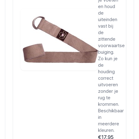
en houd
de
uiteinden
vast bij
de
zittende
voorwaartse
buiging.
Zo kun je
de
houding
correct
uitvoeren
zonder je
rug te
krommen.
Beschikbaar
in
meerdere
kleuren.
€17,95