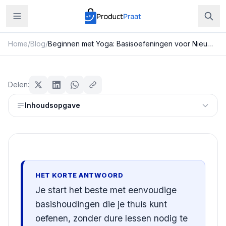
Home
/
Blog
/
Beginnen met Yoga: Basisoefeningen voor Nieuwkomers
Sport & Fitness
Beginnen met Yoga:
Delen:
Basisoefeningen voor
Inhoudsopgave
Nieuwkomers
Redactie ProductPraat
Bijgewerkt: 29 juli 2026
15
min leestijd
HET KORTE ANTWOORD
Je start het beste met eenvoudige
basishoudingen die je thuis kunt
oefenen, zonder dure lessen nodig te