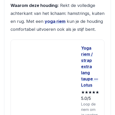
Waarom deze houding:
Rekt de volledige
achterkant van het lichaam: hamstrings, kuiten
en rug. Met een
yoga riem
kun je de houding
comfortabel uitvoeren ook als je stijf bent.
Yoga
riem /
strap
extra
lang
taupe —
Lotus
★★★★★
5.0/5
Loop de
riem om
je voeten