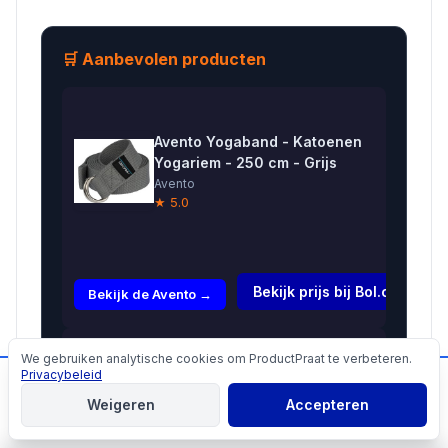
🛒 Aanbevolen producten
Avento Yogaband - Katoenen
Yogariem - 250 cm - Grijs
Avento
★ 5.0
€7,99
Bekijk prijs bij Bol.com →
Bekijk de Avento →
Yoga riem
We gebruiken analytische cookies om ProductPraat te verbeteren.
Cookies
D-ring
Privacybeleid
📬
Mis geen producttips!
€8,25
blauw
Weigeren
Accepteren
katoen --
Aanmelden
Bekijk de Yoga →
183x4 cm