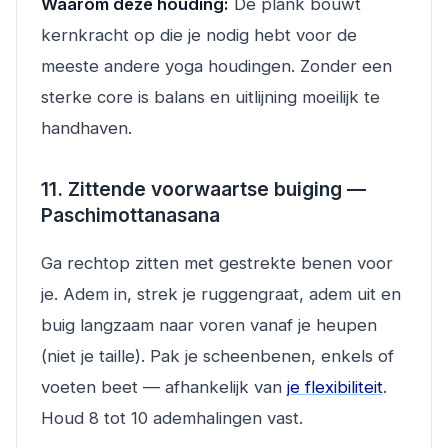
Waarom deze houding:
De plank bouwt
kernkracht op die je nodig hebt voor de
meeste andere yoga houdingen. Zonder een
sterke core is balans en uitlijning moeilijk te
handhaven.
11. Zittende voorwaartse buiging —
Paschimottanasana
Ga rechtop zitten met gestrekte benen voor
je. Adem in, strek je ruggengraat, adem uit en
buig langzaam naar voren vanaf je heupen
(niet je taille). Pak je scheenbenen, enkels of
voeten beet — afhankelijk van
je flexibiliteit
.
Houd 8 tot 10 ademhalingen vast.