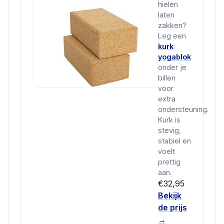
hielen
laten
zakken?
Leg een
kurk
yogablok
onder je
billen
voor
extra
ondersteuning.
Kurk is
stevig,
stabiel en
voelt
prettig
aan.
€32,95
Bekijk
de prijs
→