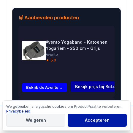
🛒 Aanbevolen producten
Avento Yogaband - Katoenen
Yogariem - 250 cm - Grijs
Avento
★ 5.0
€7,99
Bekijk prijs bij Bol.com →
Bekijk de Avento →
Yoga riem
We gebruiken analytische cookies om ProductPraat te verbeteren.
Cookies
D-ring
Privacybeleid
📬
Mis geen producttips!
€8,25
blauw
Weigeren
Accepteren
katoen --
Aanmelden
Bekijk de Yoga →
183x4 cm