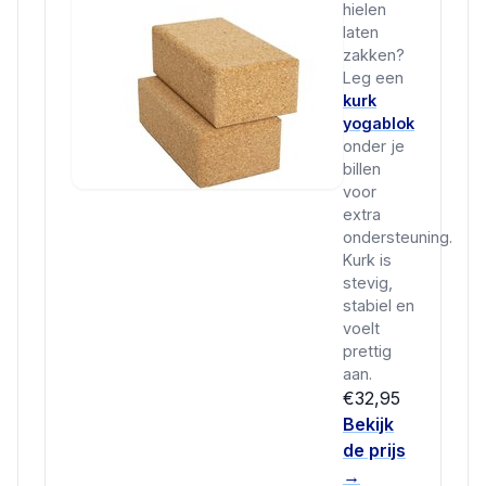
hielen
laten
zakken?
Leg een
kurk
yogablok
onder je
billen
voor
extra
ondersteuning.
Kurk is
stevig,
stabiel en
voelt
prettig
aan.
€32,95
Bekijk
de prijs
→