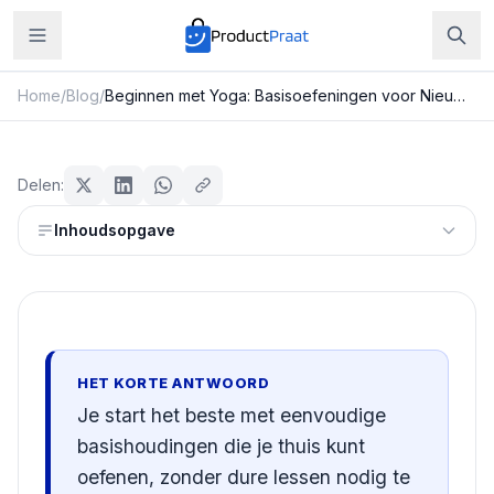
Home
/
Blog
/
Beginnen met Yoga: Basisoefeningen voor Nieuwkomers
Sport & Fitness
Beginnen met Yoga:
Delen:
Basisoefeningen voor
Inhoudsopgave
Nieuwkomers
Redactie ProductPraat
Bijgewerkt: 29 juli 2026
15
min leestijd
HET KORTE ANTWOORD
Je start het beste met eenvoudige
basishoudingen die je thuis kunt
oefenen, zonder dure lessen nodig te