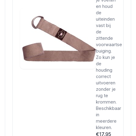
en houd
de
uiteinden
vast bij
de
zittende
voorwaartse
buiging.
Zo kun je
de
houding
correct
uitvoeren
zonder je
rug te
krommen.
Beschikbaar
in
meerdere
kleuren.
€17,95