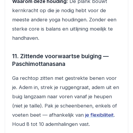
Waarom deze houding:
De plank bouwt
kernkracht op die je nodig hebt voor de
meeste andere yoga houdingen. Zonder een
sterke core is balans en uitlijning moeilijk te
handhaven.
11. Zittende voorwaartse buiging —
Paschimottanasana
Ga rechtop zitten met gestrekte benen voor
je. Adem in, strek je ruggengraat, adem uit en
buig langzaam naar voren vanaf je heupen
(niet je taille). Pak je scheenbenen, enkels of
voeten beet — afhankelijk van
je flexibiliteit
.
Houd 8 tot 10 ademhalingen vast.