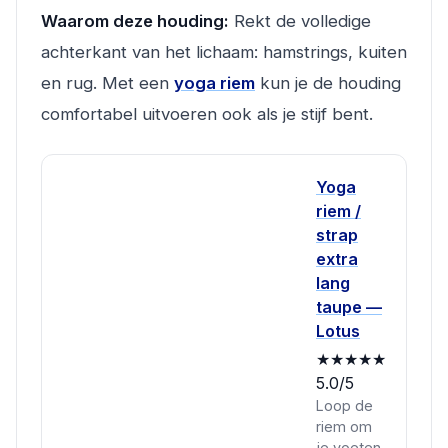
Waarom deze houding:
Rekt de volledige
achterkant van het lichaam: hamstrings, kuiten
en rug. Met een
yoga riem
kun je de houding
comfortabel uitvoeren ook als je stijf bent.
Yoga
riem /
strap
extra
lang
taupe —
Lotus
★★★★★
5.0/5
Loop de
riem om
je voeten