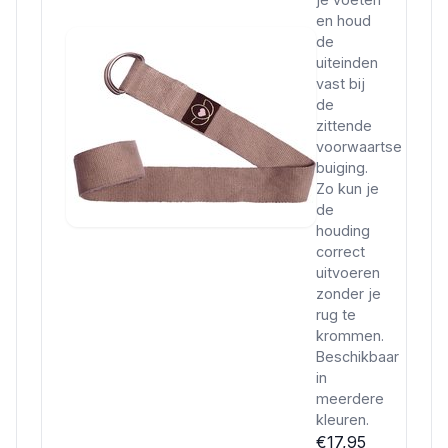
en houd
de
uiteinden
vast bij
de
zittende
voorwaartse
buiging.
Zo kun je
de
houding
correct
uitvoeren
zonder je
rug te
krommen.
Beschikbaar
in
meerdere
kleuren.
€17,95