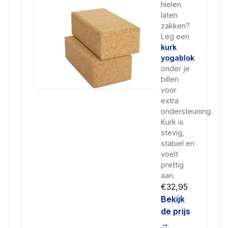
hielen
laten
zakken?
Leg een
kurk
yogablok
onder je
billen
voor
extra
ondersteuning.
Kurk is
stevig,
stabiel en
voelt
prettig
aan.
€32,95
Bekijk
de prijs
→