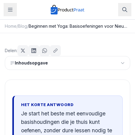
Home
/
Blog
/
Beginnen met Yoga: Basisoefeningen voor Nieuwkomers
Sport & Fitness
Beginnen met Yoga:
Delen:
Basisoefeningen voor
Inhoudsopgave
Nieuwkomers
Redactie ProductPraat
Bijgewerkt: 29 juli 2026
15
min leestijd
HET KORTE ANTWOORD
Je start het beste met eenvoudige
basishoudingen die je thuis kunt
oefenen, zonder dure lessen nodig te