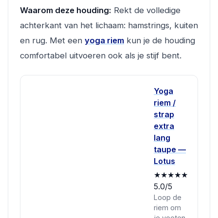
Waarom deze houding:
Rekt de volledige
achterkant van het lichaam: hamstrings, kuiten
en rug. Met een
yoga riem
kun je de houding
comfortabel uitvoeren ook als je stijf bent.
Yoga
riem /
strap
extra
lang
taupe —
Lotus
★★★★★
5.0/5
Loop de
riem om
je voeten