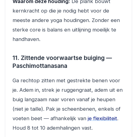
Waarom deze houding:
De plank bouwt
kernkracht op die je nodig hebt voor de
meeste andere yoga houdingen. Zonder een
sterke core is balans en uitlijning moeilijk te
handhaven.
11. Zittende voorwaartse buiging —
Paschimottanasana
Ga rechtop zitten met gestrekte benen voor
je. Adem in, strek je ruggengraat, adem uit en
buig langzaam naar voren vanaf je heupen
(niet je taille). Pak je scheenbenen, enkels of
voeten beet — afhankelijk van
je flexibiliteit
.
Houd 8 tot 10 ademhalingen vast.