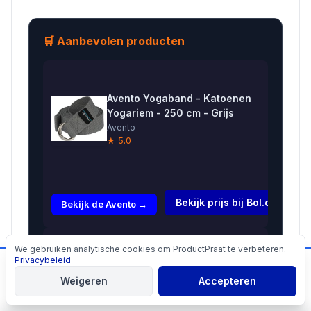
🛒 Aanbevolen producten
Avento Yogaband - Katoenen
Yogariem - 250 cm - Grijs
Avento
★ 5.0
€7,99
Bekijk prijs bij Bol.com →
Bekijk de Avento →
Yoga riem
We gebruiken analytische cookies om ProductPraat te verbeteren.
Cookies
D-ring
Privacybeleid
📬
Mis geen producttips!
€8,25
blauw
Weigeren
Accepteren
katoen --
Aanmelden
Bekijk de Yoga →
183x4 cm