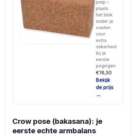
prep –
plaats
het blok
onder je
voeten
voor
extra
zekerheid
bij je
eerste
pogingen.
€18,50
Bekijk
de prijs
→
Crow pose (bakasana): je
eerste echte armbalans