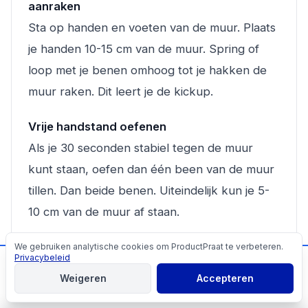
aanraken
Sta op handen en voeten van de muur. Plaats
je handen 10-15 cm van de muur. Spring of
loop met je benen omhoog tot je hakken de
muur raken. Dit leert je de kickup.
Vrije handstand oefenen
Als je 30 seconden stabiel tegen de muur
kunt staan, oefen dan één been van de muur
tillen. Dan beide benen. Uiteindelijk kun je 5-
10 cm van de muur af staan.
We gebruiken analytische cookies om ProductPraat te verbeteren.
Cookies
💡 Tip
Privacybeleid
📬
Mis geen producttips!
Weigeren
Accepteren
Film jezelf bij het oefenen van handstand. Je
Aanmelden
denkt misschien dat je schouders boven je