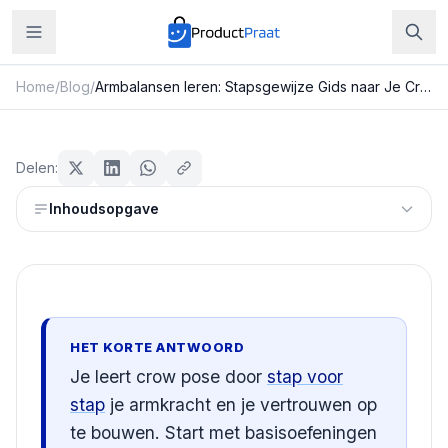
Home
/
Blog
/
Armbalansen leren: Stapsgewijze Gids naar Je Crow Pose
Sport & Fitness
Armbalansen leren: Stapsgewijze
Delen:
Gids naar Je Crow Pose
Inhoudsopgave
Redactie ProductPraat
Bijgewerkt: 29 juli 2026
15
min leestijd
HET KORTE ANTWOORD
Je leert crow pose door
stap voor
stap
je armkracht en je vertrouwen op
te bouwen. Start met basisoefeningen