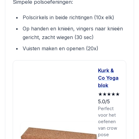
Simpele polsoefeningen:
Polscirkels in beide richtingen (10x elk)
Op handen en knieën, vingers naar knieën
gericht, zacht wiegen (30 sec)
Vuisten maken en openen (20x)
Kurk &
Co Yoga
blok
★★★★★
5.0/5
Perfect
voor het
oefenen
van crow
pose