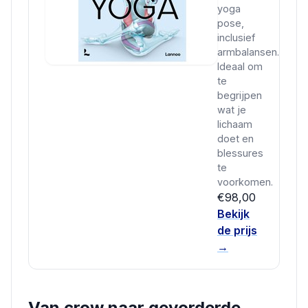
yoga
pose,
inclusief
armbalansen.
Ideaal om
te
begrijpen
wat je
lichaam
doet en
blessures
te
voorkomen.
€98,00
Bekijk
de prijs
→
Van crow naar gevorderde