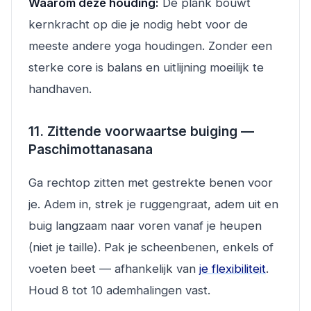
Waarom deze houding:
De plank bouwt
kernkracht op die je nodig hebt voor de
meeste andere yoga houdingen. Zonder een
sterke core is balans en uitlijning moeilijk te
handhaven.
11. Zittende voorwaartse buiging —
Paschimottanasana
Ga rechtop zitten met gestrekte benen voor
je. Adem in, strek je ruggengraat, adem uit en
buig langzaam naar voren vanaf je heupen
(niet je taille). Pak je scheenbenen, enkels of
voeten beet — afhankelijk van
je flexibiliteit
.
Houd 8 tot 10 ademhalingen vast.