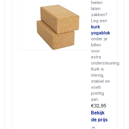
hielen
laten
zakken?
Leg een
kurk
yogablok
onder je
billen
voor
extra
ondersteuning.
Kurk is
stevig,
stabiel en
voelt
prettig
aan.
€32,95
Bekijk
de prijs
→