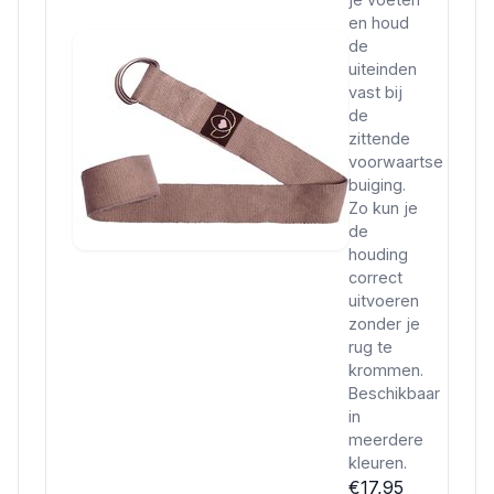
en houd
de
uiteinden
vast bij
de
zittende
voorwaartse
buiging.
Zo kun je
de
houding
correct
uitvoeren
zonder je
rug te
krommen.
Beschikbaar
in
meerdere
kleuren.
€17,95