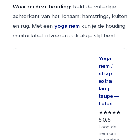
Waarom deze houding:
Rekt de volledige
achterkant van het lichaam: hamstrings, kuiten
en rug. Met een
yoga riem
kun je de houding
comfortabel uitvoeren ook als je stijf bent.
Yoga
riem /
strap
extra
lang
taupe —
Lotus
★★★★★
5.0/5
Loop de
riem om
je voeten