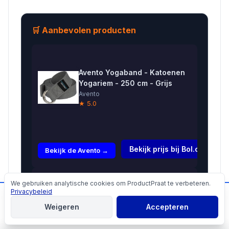
🛒 Aanbevolen producten
Avento Yogaband - Katoenen
Yogariem - 250 cm - Grijs
Avento
★ 5.0
€7,99
Bekijk prijs bij Bol.com →
Bekijk de Avento →
Yoga riem
We gebruiken analytische cookies om ProductPraat te verbeteren.
Cookies
D-ring
Privacybeleid
📬
Mis geen producttips!
€8,25
blauw
Weigeren
Accepteren
katoen --
Aanmelden
Bekijk de Yoga →
183x4 cm