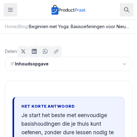
Home
/
Blog
/
Beginnen met Yoga: Basisoefeningen voor Nieuwkomers
Sport & Fitness
Beginnen met Yoga:
Delen:
Basisoefeningen voor
Inhoudsopgave
Nieuwkomers
Redactie ProductPraat
Bijgewerkt: 29 juli 2026
15
min leestijd
HET KORTE ANTWOORD
Je start het beste met eenvoudige
basishoudingen die je thuis kunt
oefenen, zonder dure lessen nodig te