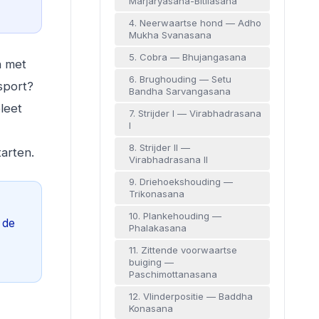
Marjaryasana-Bitilasana
4. Neerwaartse hond — Adho
Mukha Svanasana
5. Cobra — Bhujangasana
n met
6. Brughouding — Setu
sport?
Bandha Sarvangasana
leet
7. Strijder I — Virabhadrasana
I
8. Strijder II —
tarten.
Virabhadrasana II
9. Driehoekshouding —
Trikonasana
10. Plankehouding —
 de
Phalakasana
11. Zittende voorwaartse
buiging —
Paschimottanasana
12. Vlinderpositie — Baddha
Konasana