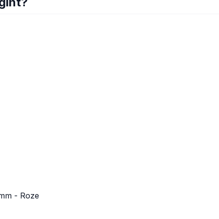
gint?
2mm - Roze