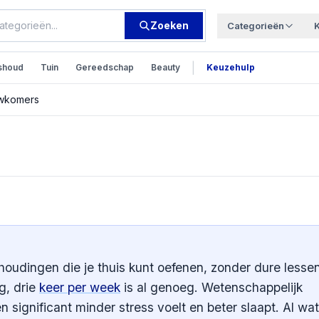
Zoeken
Categorieën
|
shoud
Tuin
Gereedschap
Beauty
Keuzehulp
uwkomers
isoefeningen voor
houdingen die je thuis kunt oefenen, zonder dure lesse
g, drie
keer per week
is al genoeg. Wetenschappelijk
 significant minder stress voelt en beter slaapt. Al wat