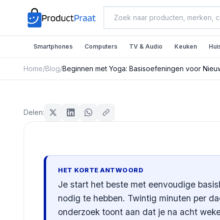
Smartphones
Computers
TV & Audio
Keuken
Hui
Home
/
Blog
/
Beginnen met Yoga: Basisoefeningen voor Nie
Sport & Fitness
Beginnen met Yoga: Bas
Delen:
Nieuwkomers
Redactie ProductPraat
Bijgewerkt: 29 juli 2026
15
min leestijd
HET KORTE ANTWOORD
Je start het beste met eenvoudige basis
nodig te hebben. Twintig minuten per da
onderzoek toont aan dat je na acht weken