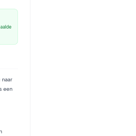
paalde
 naar
is een
n