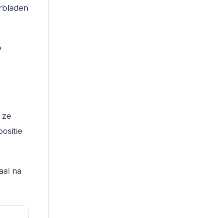
erbladen
e
 ze
positie
aal na