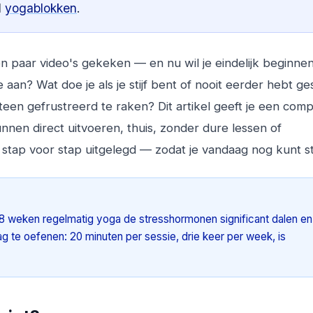
l
yogablokken
.
n paar video's gekeken — en nu wil je eindelijk beginne
aan? Wat doe je als je stijf bent of nooit eerder hebt ge
teen gefrustreerd te raken? Dit artikel geeft je een comp
nnen direct uitvoeren, thuis, zonder dure lessen of
, stap voor stap uitgelegd — zodat je vandaag nog kunt s
 8 weken regelmatig yoga de stresshormonen significant dalen en
ag te oefenen: 20 minuten per sessie, drie keer per week, is