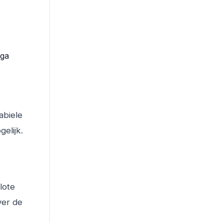
oga
abiele
elijk.
lote
ver de