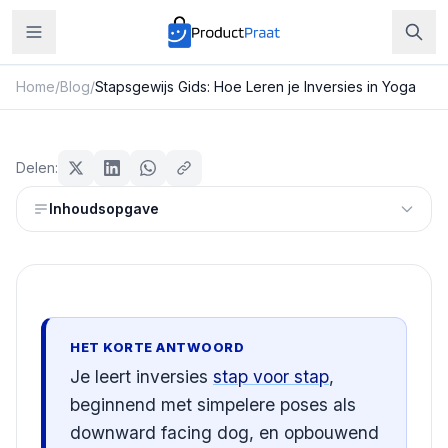
Home
/
Blog
/
Stapsgewijs Gids: Hoe Leren je Inversies in Yoga
Sport & Fitness
Stapsgewijs Gids: Hoe Leren je
Delen:
Inversies in Yoga
Inhoudsopgave
Redactie ProductPraat
Bijgewerkt: 29 juli 2026
15
min leestijd
HET KORTE ANTWOORD
Je leert inversies
stap voor stap
,
beginnend met simpelere poses als
downward facing dog, en opbouwend