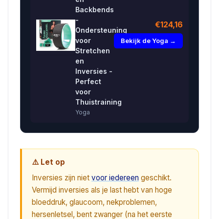
Backbends
-
€124,16
Ondersteuning
voor
Bekijk de Yoga →
Stretchen
en
Inversies -
Perfect
voor
Thuistraining
Yoga
⚠️ Let op
Inversies zijn niet
voor iedereen
geschikt.
Vermijd inversies als je last hebt van hoge
bloeddruk, glaucoom, nekproblemen,
hersenletsel, bent zwanger (na het eerste