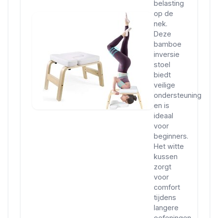
belasting
op de
nek.
Deze
bamboe
inversie
stoel
biedt
veilige
ondersteuning
en is
ideaal
voor
beginners.
Het witte
kussen
zorgt
voor
comfort
tijdens
langere
oefeningen.