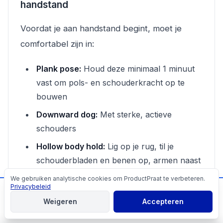
handstand
Voordat je aan handstand begint, moet je
comfortabel zijn in:
Plank pose:
Houd deze minimaal 1 minuut
vast om pols- en schouderkracht op te
bouwen
Downward dog:
Met sterke, actieve
schouders
Hollow body hold:
Lig op je rug, til je
schouderbladen en benen op, armen naast
je oren. Dit leert je de core-activatie die je in
We gebruiken analytische cookies om ProductPraat te verbeteren.
Cookies
Privacybeleid
handstand nodig hebt
📬
Mis geen producttips!
Weigeren
Accepteren
Aanmelden
Handstand tegen de muur leren