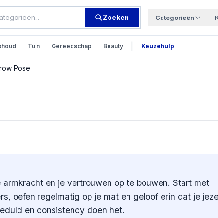
Zoeken
Categorieën
|
shoud
Tuin
Gereedschap
Beauty
Keuzehulp
Crow Pose
sgewijze Gids naar
 armkracht en je vertrouwen op te bouwen. Start met
s, oefen regelmatig op je mat en geloof erin dat je jeze
 Geduld en consistency doen het.