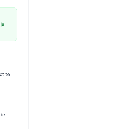
 je
ct te
nde