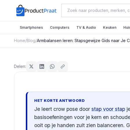
Smartphones
Computers
TV & Audio
Keuken
Hui
Home
/
Blog
/
Armbalansen leren: Stapsgewijze Gids naar Je 
Sport & Fitness
Armbalansen leren: Stap
Delen:
Je Crow Pose
Redactie ProductPraat
Bijgewerkt: 29 juli 2026
15
min leestijd
HET KORTE ANTWOORD
Je leert crow pose door
stap voor stap
je
basisoefeningen voor je kern en schouder
ooit op je handen zult zien balanceren.