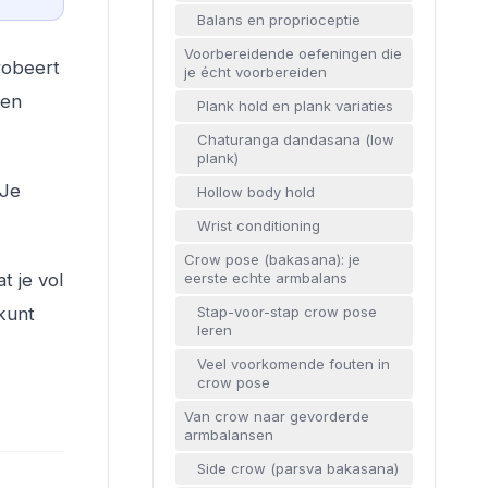
Balans en proprioceptie
Voorbereidende oefeningen die
probeert
je écht voorbereiden
 en
Plank hold en plank variaties
Chaturanga dandasana (low
plank)
 Je
Hollow body hold
Wrist conditioning
Crow pose (bakasana): je
eerste echte armbalans
t je vol
Stap-voor-stap crow pose
kunt
leren
Veel voorkomende fouten in
crow pose
Van crow naar gevorderde
armbalansen
Side crow (parsva bakasana)