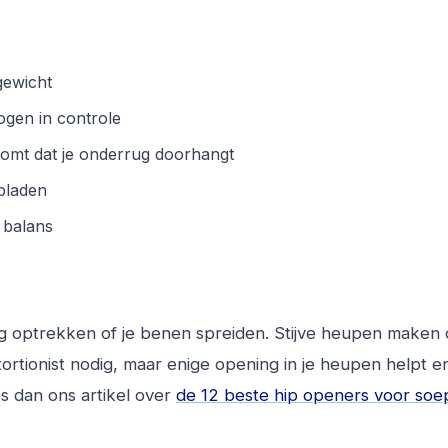
gewicht
ogen in controle
komt dat je onderrug doorhangt
rbladen
 balans
g optrekken of je benen spreiden. Stijve heupen maken d
ontortionist nodig, maar enige opening in je heupen helpt 
s dan ons artikel over
de 12 beste hip openers voor soe