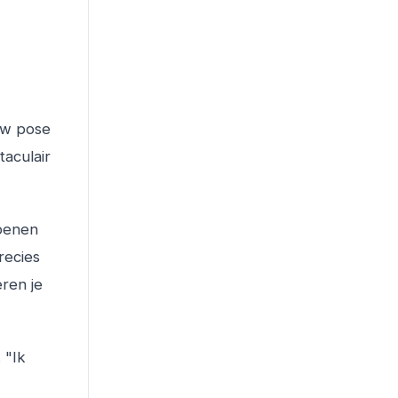
ow pose
taculair
 benen
recies
eren je
 "Ik