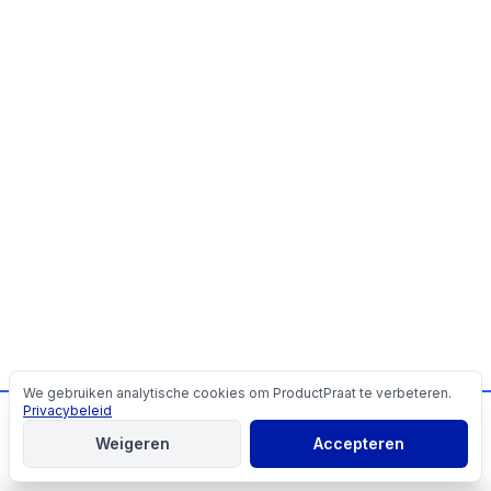
We gebruiken analytische cookies om ProductPraat te verbeteren.
Cookies
Privacybeleid
📬
Mis geen producttips!
Weigeren
Accepteren
Aanmelden