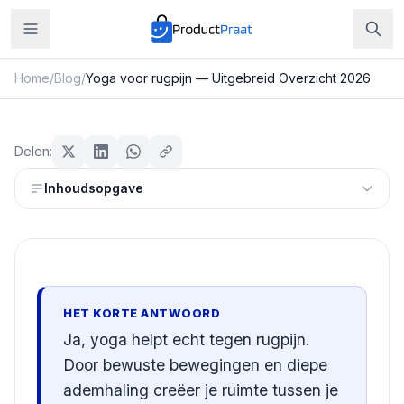
Home
/
Blog
/
Yoga voor rugpijn — Uitgebreid Overzicht 2026
Sport & Fitness
Yoga voor rugpijn — Uitgebreid
Delen:
Overzicht 2026
Inhoudsopgave
Redactie ProductPraat
Bijgewerkt: 25 juli 2026
10
min leestijd
HET KORTE ANTWOORD
Ja, yoga helpt echt tegen rugpijn.
Door bewuste bewegingen en diepe
ademhaling creëer je ruimte tussen je