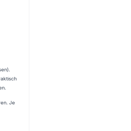
sen).
raktisch
en.
ren. Je