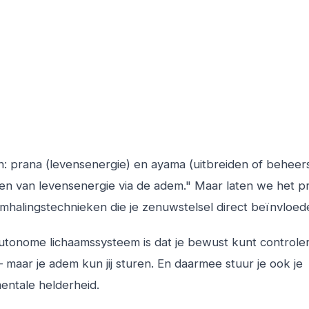
n:
prana
(levensenergie) en
ayama
(uitbreiden of beheer
sen van levensenergie via de adem." Maar laten we het p
halingstechnieken die je zenuwstelsel direct beïnvloed
autonome lichaamssysteem is dat je bewust kunt controle
— maar je adem kun jij sturen. En daarmee stuur je ook je
mentale helderheid.