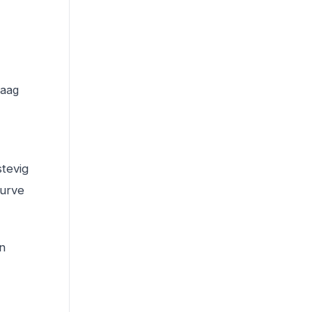
laag
tevig
curve
n