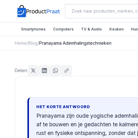
Smartphones
Computers
TV & Audio
Keuken
Hui
Home
/
Blog
/
Pranayama Ademhalingstechnieken
Sport & Fitness
Pranayama Ademhalings
Delen:
Redactie ProductPraat
Bijgewerkt: 25 juli 2026
13
min leestijd
HET KORTE ANTWOORD
Pranayama zijn oude yogische ademhalin
af te bouwen en je gedachten te kalmere
rust en fysieke ontspanning, zonder dat j