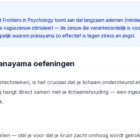
ft
Frontiers in Psychology
toont aan dat langzaam ademen (minde
de vaguszenuw stimuleert — de zenuw die verantwoordelijk is voo
appelijk waarom pranayama zo effectief is tegen stress en angst.
pranayama oefeningen
echnieken, is het cruciaal dat je lichaam ondersteund e
ng hangt direct samen met je lichaamshouding — een inge
k.
nnen — stel je voor dat je kruin zacht omhoog wordt getro