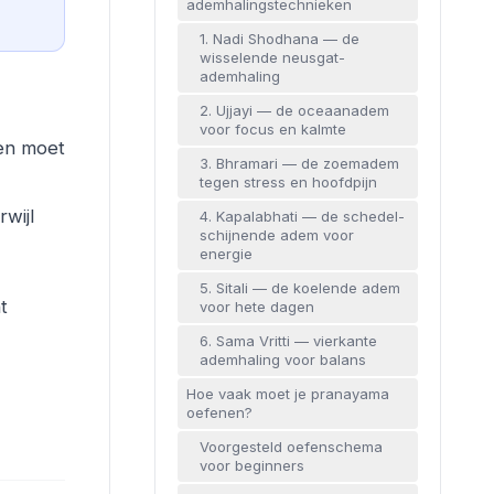
ademhalingstechnieken
1. Nadi Shodhana — de
wisselende neusgat-
ademhaling
2. Ujjayi — de oceaanadem
voor focus en kalmte
ven moet
3. Bhramari — de zoemadem
tegen stress en hoofdpijn
wijl
4. Kapalabhati — de schedel-
schijnende adem voor
energie
5. Sitali — de koelende adem
t
voor hete dagen
6. Sama Vritti — vierkante
ademhaling voor balans
Hoe vaak moet je pranayama
oefenen?
Voorgesteld oefenschema
voor beginners