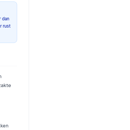
r dan
r rust
n
zakte
kken