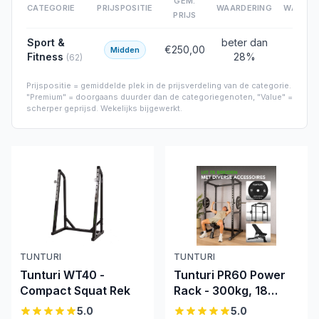
GEM.
CATEGORIE
PRIJSPOSITIE
WAARDERING
WAARDE
PRIJS
Sport &
beter dan
44
€250,00
Midden
/
Fitness
28
%
(
62
)
Prijspositie = gemiddelde plek in de prijsverdeling van de categorie.
"Premium" = doorgaans duurder dan de categoriegenoten, "Value" =
scherper geprijsd. Wekelijks bijgewerkt.
TUNTURI
TUNTURI
Tunturi WT40 -
Tunturi PR60 Power
Compact Squat Rek
Rack - 300kg, 18
standen,
5.0
5.0