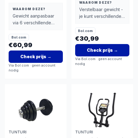
WAAROM DEZE?
Verstelbaar gewicht -
WAAROM DEZE?
Gewicht aanpasbaar
je kunt verschillende
via 6 verschillende
oefeningen doen met
schijven (flexibel
verschillende
Bol.com
trainen)
intensiteiten
€30,99
Bol.com
€60,99
Check prijs
→
Check prijs
→
Via
Bol.com
· geen account
nodig
Via
Bol.com
· geen account
nodig
TUNTURI
TUNTURI