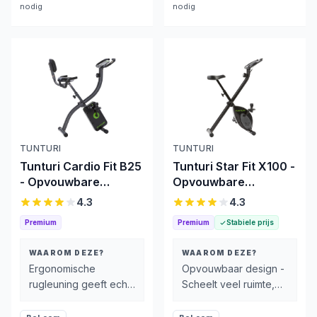
nodig
nodig
TUNTURI
TUNTURI
Tunturi Cardio Fit B25
Tunturi Star Fit X100 -
- Opvouwbare
Opvouwbare
Hometrainer
Hometrainer
4.3
4.3
Premium
Premium
Stabiele prijs
WAAROM DEZE?
WAAROM DEZE?
Ergonomische
Opvouwbaar design -
rugleuning geeft echt
Scheelt veel ruimte,
ondersteuning in je
ideaal voor kleine
onderrug
woningen of