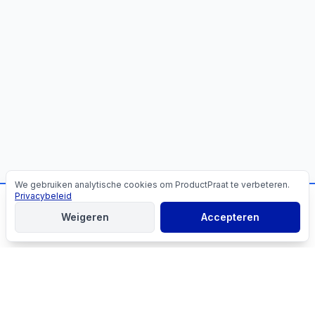
We gebruiken analytische cookies om ProductPraat te verbeteren.
Cookies
Privacybeleid
📬
Mis geen producttips!
Weigeren
Accepteren
Aanmelden