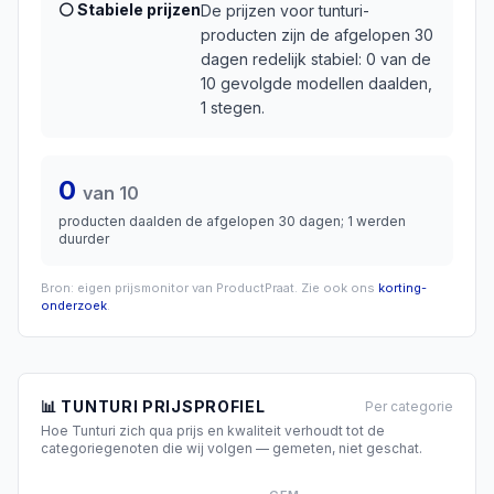
⚪ Stabiele prijzen
De prijzen voor tunturi-
producten zijn de afgelopen 30
dagen redelijk stabiel: 0 van de
10 gevolgde modellen daalden,
1 stegen.
0
van
10
producten daalden de afgelopen 30 dagen;
1
werden
duurder
Bron: eigen prijsmonitor van ProductPraat. Zie ook ons
korting-
onderzoek
.
📊
TUNTURI
PRIJSPROFIEL
Per categorie
Hoe
Tunturi
zich qua prijs en kwaliteit verhoudt tot de
categoriegenoten die wij volgen — gemeten, niet geschat.