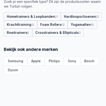
Zoek je een specifiek type? Dit zijn de productsoorten waarin
we
Tunturi
volgen.
Hometrainers & Loopbanden
Hardloopschoenen
21
21
Krachttraining
Foam Rollers
Yogamatten
12
12
10
Roeitrainers
Crosstrainers & Ellipticals
5
3
Bekijk ook andere merken
Samsung
Apple
Philips
Sony
Bosch
Dyson