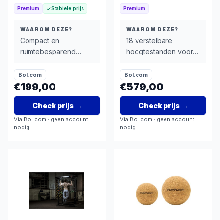
thuisgeschikt
Premium
Stabiele prijs
Premium
WAAROM DEZE?
WAAROM DEZE?
Compact en
18 verstelbare
ruimtebesparend
hoogtestanden voor
design – perfect voor
optimale aanpassing
thuis of klein
op je lichaamslengte
Bol.com
Bol.com
appartement
en alle oefeningen
€199,00
€579,00
Check prijs
→
Check prijs
→
Via
Bol.com
· geen account
Via
Bol.com
· geen account
nodig
nodig