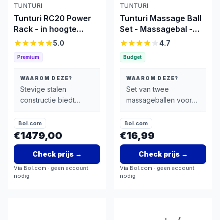
TUNTURI
TUNTURI
Tunturi RC20 Power
Tunturi Massage Ball
Rack - in hoogte
Set - Massagebal -
verstelbare pull-up
Set Van Twee
5.0
4.7
bar
Massageballen - Kurk
Premium
Budget
WAAROM DEZE?
WAAROM DEZE?
Stevige stalen
Set van twee
constructie biedt
massageballen voor
stabiliteit voor alle
diversiteit in gebruik
lichaamsgewichten
Bol.com
Bol.com
€1479,00
€16,99
Check prijs
→
Check prijs
→
Via
Bol.com
· geen account
Via
Bol.com
· geen account
nodig
nodig