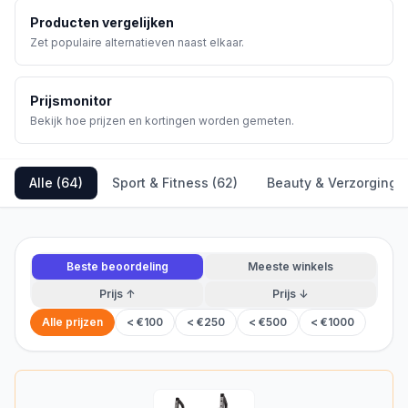
Producten vergelijken
Zet populaire alternatieven naast elkaar.
Prijsmonitor
Bekijk hoe prijzen en kortingen worden gemeten.
Alle (
64
)
Sport & Fitness
(
62
)
Beauty & Verzorging
(
Beste beoordeling
Meeste winkels
Prijs ↑
Prijs ↓
Alle prijzen
< €100
< €250
< €500
< €1000