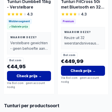
Tunturi Dumbbell 15kg
Tunturi FitCross 50i
- Verstelbare
met Bluetooth en 32
niveaus
4.3
4.3
Middensegment
Premium
Stabiele prijs
WAAROM DEZE?
Keuze uit 32
WAAROM DEZE?
Verstelbare gewichten
weerstandsniveaus
- geen behoefte aan
volgens de
meerdere halters
hoofdspecificaties
Bol.com
€449,99
Bol.com
€44,95
Check prijs
→
Check prijs
→
Via
Bol.com
· geen account
nodig
Via
Bol.com
· geen account
nodig
Tunturi
per productsoort