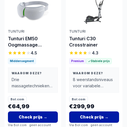
TUNTURI
TUNTURI
Tunturi EM50
Tunturi C30
Oogmassage
Crosstrainer
Apparaat
4.5
4.3
Middensegment
Premium
Stabiele prijs
WAAROM DEZE?
WAAROM DEZE?
Drie
8 weerstandsniveaus
massagetechnieken
voor variabele
(warmte, trillingen,
trainingsintensiteit
luchtkompressie) voor
Bol.com
Bol.com
effectieve
€64,99
€299,99
ontspanning
Check prijs
→
Check prijs
→
Via
Bol.com
· geen account
Via
Bol.com
· geen account