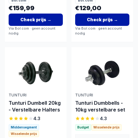
Bol.com
Bol.com
appartemententen
€159,99
€129,00
Check prijs
→
Check prijs
→
Via
Bol.com
· geen account
Via
Bol.com
· geen account
nodig
nodig
TUNTURI
TUNTURI
Tunturi Dumbell 20kg
Tunturi Dumbbells -
- Verstelbare Halters
10kg verstelbare set
4.3
4.3
Middensegment
Budget
Wisselende prijs
Wisselende prijs