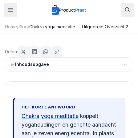
Home
/
Blog
/
Chakra yoga meditatie — Uitgebreid Overzicht 2026
Sport & Fitness
Chakra yoga meditatie —
Delen:
Uitgebreid Overzicht 2026
Inhoudsopgave
Redactie ProductPraat
Bijgewerkt: 25 juli 2026
10
min leestijd
HET KORTE ANTWOORD
Chakra
yoga meditatie
koppelt
yogahoudingen en gerichte aandacht
aan je zeven energiecentra. In plaats