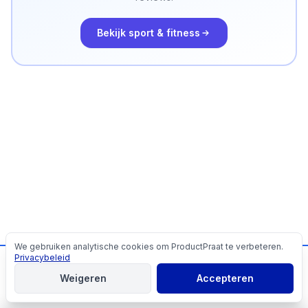
Bekijk
sport & fitness
We gebruiken analytische cookies om ProductPraat te verbeteren.
Cookies
Privacybeleid
📬
Mis geen producttips!
Weigeren
Accepteren
Aanmelden