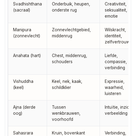
Svadhishthana
Onderbuik, heupen,
Creativiteit,
(sacraal)
onderste rug
seksualiteit,
emotie
Manipura
Zonnevlechtgebied,
Wilskracht,
(zonnevlecht)
middenrug
identiteit,
zelfvertrouwen
Anahata (hart)
Chest, middenrug,
Liefde,
schouders
compassie,
verbinding
Vishuddha
Keel, nek, kaak,
Expressie,
(keel)
schildklier
waarheid,
luisteren
Ajna (derde
Tussen
Intuïtie, inzicht,
oog)
wenkbrauwen,
verbeelding
voorhoofd
Sahasrara
Kruin, bovenkant
Verbinding,